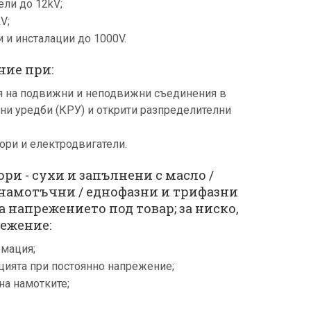
ли до 12kV;
V;
и и инсталации до 1000V.
ие при:
 на подвижни и неподвижни съединения в
ни уредби (КРУ) и открити разпределителни
ори и електродвигатели.
и - сухи и запълнени с масло /
намотъчни / еднофазни и трифазни
на напрежението под товар; за ниско,
режение:
мация;
цията при постоянно напрежение;
на намотките;