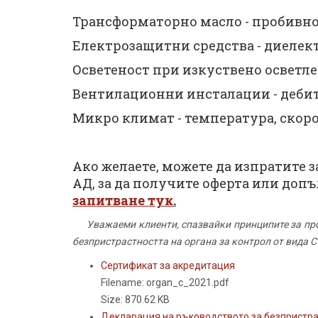
Трансформаторно масло - пробивн
Електрозащитни средства - диелек
Осветеност при изкуствено осветл
Вентилационни инсталации - дебит
Микро климат - температура, скоро
Ако желаете, можете да изпратите 
АД, за да получите оферта или до
запитване тук
.
Уважаеми клиенти, спазвайки принципите за пр
безпристрастността на органа за контрол от вида С
Сертификат за акредитация
Filename: organ_c_2021.pdf
Size: 870.62 KB
Декларация на ръководството за безпристра