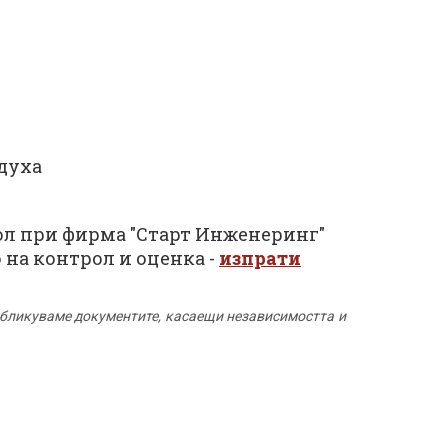
здуха
рол при фирма "Старт Инженеринг"
на контрол и оценка -
изпрати
убликуваме документите, касаещи независимостта и