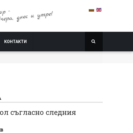
ор -
вчера, днес и утре!
КОНТАКТИ
А
ол съгласно следния
в