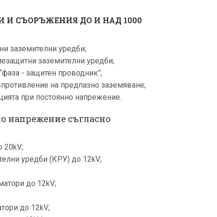
 И СЪОРЪЖЕНИЯ ДО И НАД 1000
ни заземителни уредби;
езащитни заземителни уредби;
“фаза - защитен проводник”;
ъпротивление на предпазно заземяване;
цията при постоянно напрежение.
о напрежение съгласно
 20kV;
елни уредби (КРУ) до 12kV;
атори до 12kV;
тори до 12kV;