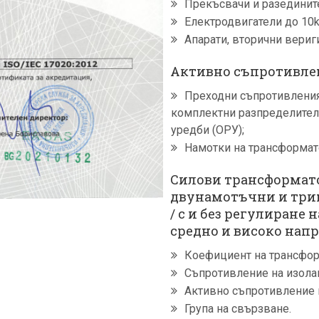
Прекъсвачи и разедините
Електродвигатели до 10k
Апарати, вторични вериг
Активно съпротивлен
Преходни съпротивления
комплектни разпределител
уредби (ОРУ);
Намотки на трансформат
Силови трансформатор
двунамотъчни и три
/ с и без регулиране 
средно и високо нап
Коефициент на трансфор
Съпротивление на изола
Активно съпротивление 
Група на свързване.