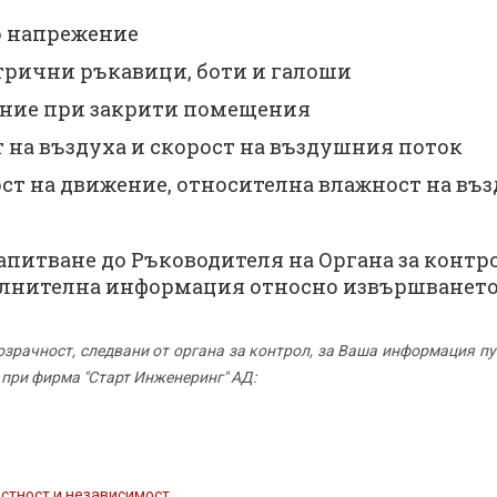
о напрежение
трични ръкавици, боти и галоши
ение при закрити помещения
 на въздуха и скорост на въздушния поток
ст на движение, относителна влажност на въ
запитване до Ръководителя на Органа за конт
пълнителна информация относно извършването 
озрачност, следвани от органа за контрол, за Ваша информация п
 при фирма "Старт Инженеринг" АД:
стност и независимост