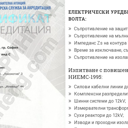
ЕЛЕКТРИЧЕСКИ УРЕДБИ
ВОЛТА:
Съпротивление на защит
Съпротивление на мълни
Импеданс Zs на контура 
Време за изключване, с
Съпротивление на изола
Изпитване с повишен
НИЕМС-1995:
Силови кабелни линии до
Комплексни разпределит
Шинни системи до 12kV;
Измервателни трансформ
Сухи реактори до 12kV;
Изводи и проходни изола