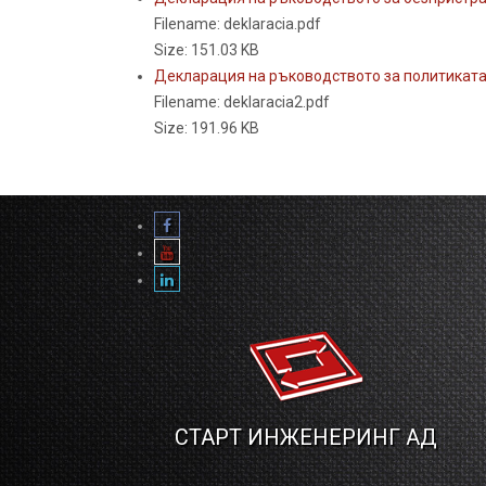
Filename: deklaracia.pdf
Size: 151.03 KB
Декларация на ръководството за политиката 
Filename: deklaracia2.pdf
Size: 191.96 KB
СТАРТ ИНЖЕНЕРИНГ АД