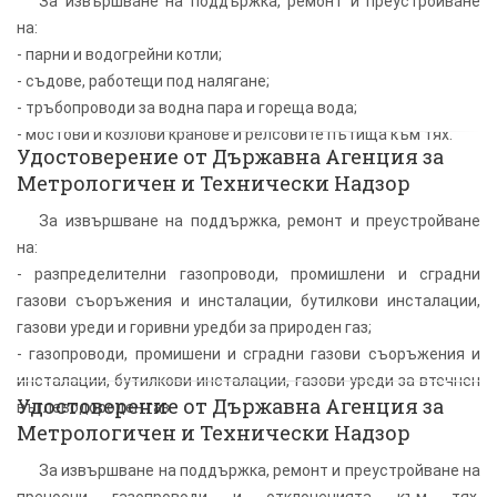
За извършване на поддържка, ремонт и преустройване
на:
- парни и водогрейни котли;
- съдове, работещи под налягане;
- тръбопроводи за водна пара и гореща вода;
- мостови и козлови кранове и релсовите пътища към тях.
Удостоверение от Държавна Агенция за
Метрологичен и Технически Надзор
За извършване на поддържка, ремонт и преустройване
на:
- разпределителни газопроводи, промишлени и сградни
газови съоръжения и инсталации, бутилкови инсталации,
газови уреди и горивни уредби за природен газ;
- газопроводи, промишени и сградни газови съоръжения и
инсталации, бутилкови инсталации, газови уреди за втечнен
Удостоверение от Държавна Агенция за
въглеводороден газ.
Метрологичен и Технически Надзор
За извършване на поддържка, ремонт и преустройване на