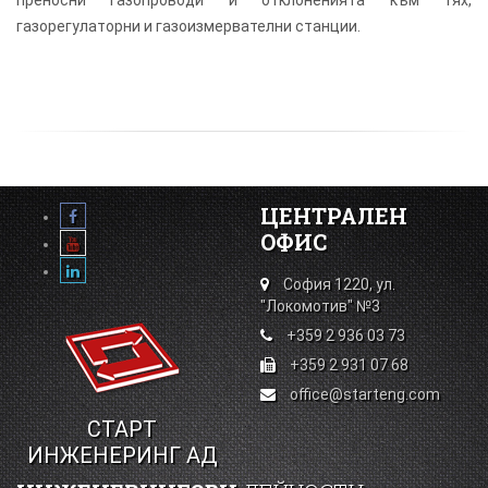
преносни газопроводи и отклоненията към тях,
газорегулаторни и газоизмервателни станции.
ЦЕНТРАЛЕН
ОФИС
София 1220, ул.
"Локомотив" №3
+359 2 936 03 73
+359 2 931 07 68
office@starteng.com
СТАРТ
ИНЖЕНЕРИНГ АД