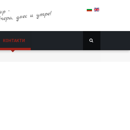
ор -
вчера, днес и утре!
КОНТАКТИ