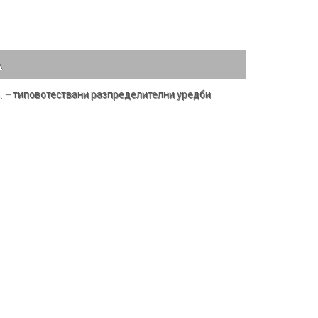
А
. – типовотествани разпределителни уредби