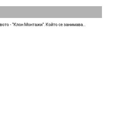
ото - "Клон Монтажи". Който се занимава
…