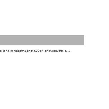
лага като надежден и коректен изпълнител
…