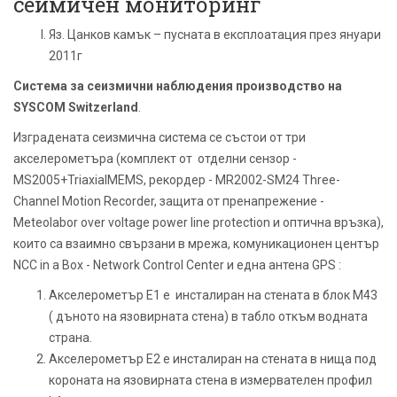
сеимичен мониторинг
Яз. Цанков камък – пусната в експлоатация през януари
2011г
Система за сеизмични наблюдения производство на
SYSCOM Switzerland
.
Изградената сеизмична система се състои от три
акселерометъра (комплект от отделни сензор -
MS2005+TriaxialMEMS, рекордер - MR2002-SM24 Three-
Channel Motion Recorder, защита от пренапрежение -
Meteolabor over voltage power line protection и оптична връзка),
които са взаимно свързани в мрежа, комуникационен център
NCC in a Box - Network Control Center и една антена GPS :
Акселерометър E1 е инсталиран на стената в блок М43
( дъното на язовирната стена) в табло откъм водната
страна.
Акселерометър E2 е инсталиран на стената в нища под
короната на язовирната стена в измервателен профил