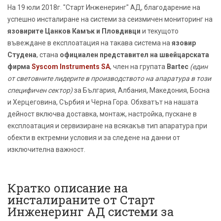
На 19 юли 2018г. "Старт Инженеринг" АД, благодарение на
успешно инсталиране на системи за сеизмичен мониторинг на
язовирите Цанков Камък и Пловдивци
и текущото
въвеждане в експлоатация на такава система на
язовир
Студена
, стана
официален представител на швейцарската
фирма
Syscom Instruments SA
, член на групата
Bartec
(един
от световните лидерите в производството на апаратура в този
специфичен сектор)
за България, Албания, Македония, Босна
и Херцеговина, Сърбия и Черна Гора. Обхватът на нашата
дейност включва доставка, монтаж, настройка, пускане в
експлоатация и сервизиране на всякакъв тип апаратура при
обекти в ектремни условия и за следене на данни от
изключителна важност.
Кратко описание на
инсталираните от Старт
Инженеринг АД системи за