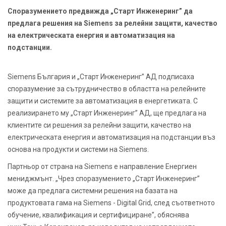
Споразумението предвижда „Старт Инженеринг” да
предлага решения на Siemens за релейни защити, качество
на електрическата енергия и автоматизация на
подстанции.
Siemens България и „Старт Инженеринг” АД подписаха
споразумение за сътрудничество в областта на релейните
защити и системите за автоматизация в енергетиката. С
реализирането му „Старт Инженеринг” АД, ще предлага на
клиентите си решения за релейни защити, качество на
електрическата енергия и автоматизация на подстанции въз
основа на продукти и системи на Siemens.
Партньор от страна на Siemens е направление Енергиен
мениджмънт. „Чрез споразумението „Старт Инженеринг”
може да предлага системни решения на базата на
продуктовата гама на Siemens - Digital Grid, след съответното
обучение, квалификация и сертифициране”, обяснява