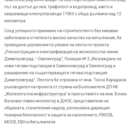
път за достъп до нея, трафопост и водопровод, както и
захранващи електропроводи 110kV с обща дължина над 12
километра.
След успешното приемане на строителството без никакви
забележки и отчетеното високо качество на изпълнение, бе
проведена церемония по рязане на лента по проекта
„Реконструкция и електрификация на железопътна линия
Димитровград – Свиленград“, Позиция № 3 „Изграждане на
нови тягови подстанции в Симеоновград и Свиленград и
разширение на съществуващата тягова подстанция
Димитровград“. Лентата бе отрязана от инж. Тончо Караджов
ръководител на проекта от страна на Възложителя ДП НК
„Железопътна инфраструктура“ в присъствието на инж. Бонка
Вачкова главен инспектор в ДНСК, представители на
общината, строителния надзор, регионална дирекция
пожарна безопасност и защита на населението, РИОСВ,
МОСВ, ЕВН и Изпълнителя.