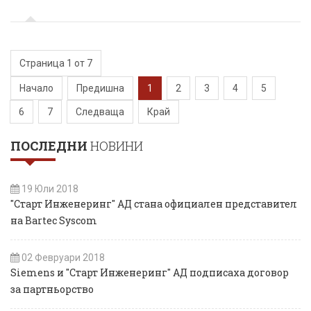
Страница 1 от 7
Начало
Предишна
1
2
3
4
5
6
7
Следваща
Край
ПОСЛЕДНИ
НОВИНИ
19 Юли 2018
"Старт Инженеринг" АД стана официален представител
на Bartec Syscom
02 Февруари 2018
Siemens и "Старт Инженеринг" АД подписаха договор
за партньорство