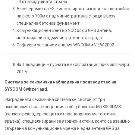
L4 от въздушната страна.
Акселерометър E3 е инсталиран в изградена постройка
на около 700м от административна сграда върху
специална бетонов фундамент.
Комуникационен център NCC box и GPS антена,
инсталирани в административната сграда
Софтуери за запис и анализ WINCOM и VIEW 2002
Яз. Пловдивци – пусната в експлоатация през октомври
2017г
Система за сеизмични наблюдения производство на
SYSCOM Switzerland
.
Изградената сеизмична система се състои от три
акселерометъра с концепция в общ блок тип MR3000DMS
(сензор+рекордер+защита от пренапрежение+оптична
връзка), специализирани за язовирни стени, които са взаимно
свързани в комуникационна мрежа и една антена GPS за