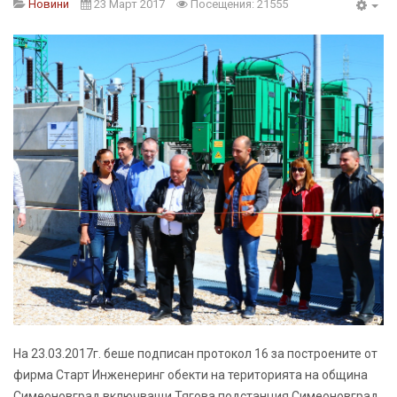
Новини
23 Март 2017
Посещения: 21555
На 23.03.2017г. беше подписан протокол 16 за построените от
фирма Старт Инженеринг обекти на територията на община
Симеоновград включващи Тягова подстанция Симеоновград,