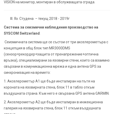
VISION на монитор, монтиран в обслужващата сграда.
Яз. Студена – текущ 2018 - 2019г
Система за сеизмични наблюдения производство на
SYSCOM Switzerland
.
Сеизмичната система ще се състои от три акселерометъра с
концепция в общ блок тип MR3000DMS
(сензор+рекордер+защита от пренапрежение+оптична
връзка), специализирани за язовирни стени, които са взаимно
свързани в комуникационна мрежа и една антена GPS за
синхронизация на времето:
1. Акселерометър А1 ще бъде инсталиран на пътя на
короната на язовирната стена, блок 11 в табло откъм
въздушната страна. Към него е свързана GPS антена GARMIN.
2. Акселерометър А2 ще бъде инсталиран в инжекционна
галерия на язовирната стена, блок 11 откъм въздушната