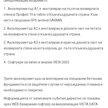
синхронизация на времето:
1. Акселерометър А1 е инсталиран на пътя на язовирната
стена в Профил 10 в табло откъм въздушната страна. Към
него е свързана GPS антена GARMIN.
2. Акселерометър А2 е инсталиран в дясната част на петата
на язовирната стена откъм въздушната страна.
3. Акселерометър А3 е инсталиран в края на дясната част на
язовирната стена на кота корона, до пътя откъм въздушната
страна.
4. Софтуери за запис и анализ VIEW 2002
Трите акселерометъра са монтирани на специални бетонови
фундамента и са защитени с кутии от неръждаема стомана и
необходимото покритие
Информацията от записаните събития директно се показва
чрез WEB базирания софтуер за визуализация VISTA DATA